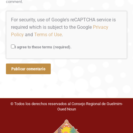
comment.
For security, use of Google's reCAPTCHA service is
required which is subject to the Google
Privacy
Policy
and
Terms of Use
.
I agree to these terms (required).
Publicar comentario
© Todos los derechos reservados al Consejo Regional de Guelmim-
Oued Noun