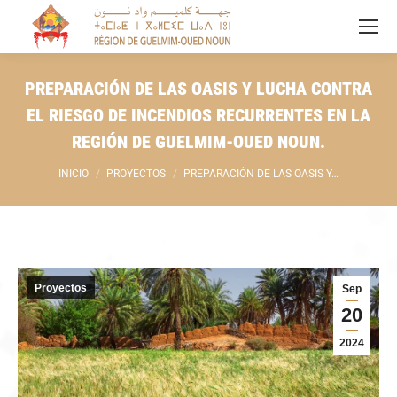
PREPARACIÓN DE LAS OASIS Y LUCHA CONTRA
EL RIESGO DE INCENDIOS RECURRENTES EN LA
REGIÓN DE GUELMIM-OUED NOUN.
Estás aquí:
INICIO
PROYECTOS
PREPARACIÓN DE LAS OASIS Y…
Proyectos
Sep
20
2024